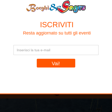
Accedi
Inserisci i tuoi dati d'accesso
ISCRIVITI
Resta aggiornato su tutti gli eventi
 miei dati
Oppure accedi con il tuo profilo social
Hai dimenticato la password?
Non hai un account BorghiAndSagre?
Iscriviti